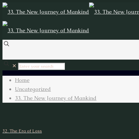
✕
Home
Uncategorized
33. The New Journey of Mankind
32. The Era of Loss