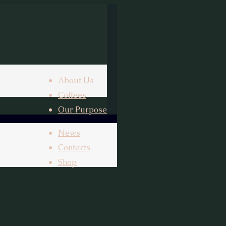
About Us
Coffees
Our Purpose
News
Contacts
Shop