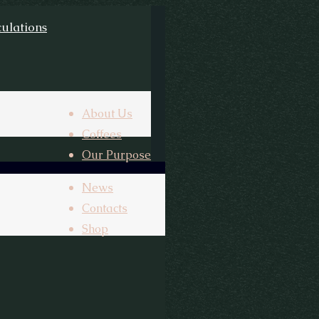
About Us
Coffees
Our Purpose
News
Contacts
Shop